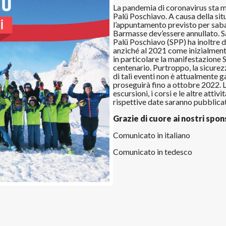
La pandemia di coronavirus sta me
Palü Poschiavo. A causa della situ
l’appuntamento previsto per sab
Barmasse dev’essere annullato. 
Palü Poschiavo (SPP) ha inoltre d
anziché al 2021 come inizialmente 
in particolare la manifestazione S
centenario. Purtroppo, la sicurez
di tali eventi non è attualment
proseguirà fino a ottobre 2022. 
escursioni, i corsi e le altre atti
rispettive date saranno pubblicat
Grazie di cuore ai nostri spon
Comunicato in italiano
Comunicato in tedesco