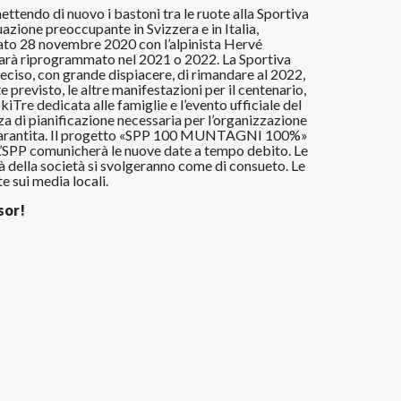
ttendo di nuovo i bastoni tra le ruote alla Sportiva
azione preoccupante in Svizzera e in Italia,
ato 28 novembre 2020 con l’alpinista Hervé
Sarà riprogrammato nel 2021 o 2022. La Sportiva
eciso, con grande dispiacere, di rimandare al 2022,
previsto, le altre manifestazioni per il centenario,
kiTre dedicata alle famiglie e l’evento ufficiale del
za di pianificazione necessaria per l’organizzazione
e garantita. Il progetto «SPP 100 MUNTAGNI 100%»
L’SPP comunicherà le nuove date a tempo debito. Le
vità della società si svolgeranno come di consueto. Le
e sui media locali.
sor!