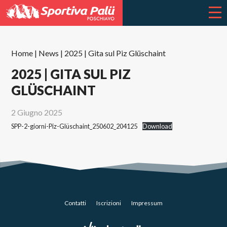
Home
|
News
|
2025 | Gita sul Piz Glüschaint
2025 | GITA SUL PIZ
GLÜSCHAINT
2 Giugno 2025
SPP-2-giorni-Piz-Glüschaint_250602_204125
Download
Contatti
Iscrizioni
Impressum