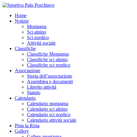
Home
Notizie
Montagna
Sci alpino
Sci nordico
Attività sociale
Classifiche
Classifiche Montagna
Classifiche sci alpino
Classifiche sci nordico
Associazione
Storia dell’associazione
Assemblea e documenti
Libretto attività
Statuto
Calendario
Calendario montagna
Calendario sci alpino
Calendario sci nordico
Calendario attività sociale
Pista la Rösa
Gallery
Gallery montagna