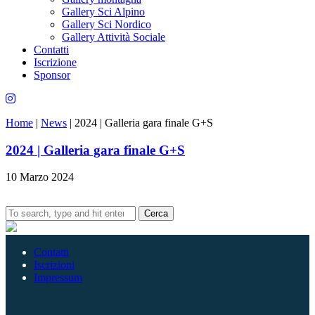
Gallery Sci Alpino
Gallery Sci Nordico
Gallery Attività Sociale
Contatti
Iscrizione
Sponsor
Home
|
News
|
2024 | Galleria gara finale G+S
2024 | Galleria gara finale G+S
10 Marzo 2024
Cerca
Contatti
Iscrizioni
Impressum